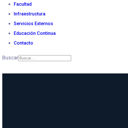
Facultad
FITECMA
Infraestructura
Servicios Externos
Excelencia en Tecnología de la Madera e Inge
Educación Continua
Contacto
CONOCE LA FACULTAD
Buscar