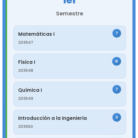
Semestre
7
Matemáticas I
203547
6
Física I
203548
7
Química I
203549
3
Introducción a la Ingeniería
203550