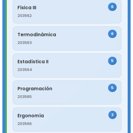
6
Física III
203562
6
Termodinámica
203563
5
Estadística II
203564
5
Programación
203565
3
Ergonomía
203566