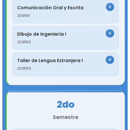
3
Comunicación Oral y Escrita
203551
4
Dibujo de Ingeniería I
203552
4
Taller de Lengua Extranjera I
203553
2do
Semestre