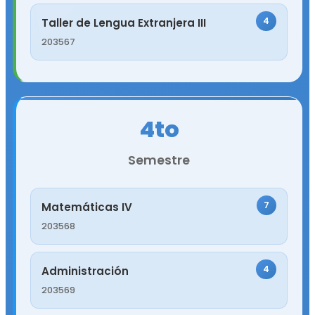
4
Taller de Lengua Extranjera III
203567
4to
Semestre
7
Matemáticas IV
203568
4
Administración
203569