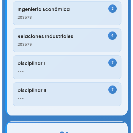
2
Ingeniería Económica
203578
4
Relaciones Industriales
203579
7
Disciplinar I
---
7
Disciplinar II
---