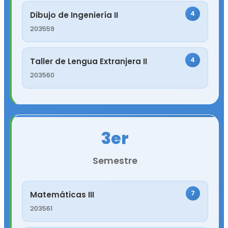
4
Dibujo de Ingeniería II
203559
4
Taller de Lengua Extranjera II
203560
3er
Semestre
7
Matemáticas III
203561