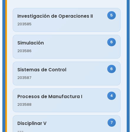
5
Investigación de Operaciones II
203585
6
Simulación
203586
6
Sistemas de Control
203587
4
Procesos de Manufactura I
203588
7
Disciplinar V
---