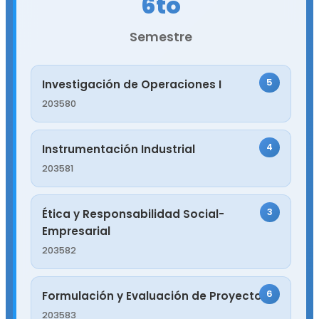
6to
Semestre
5
Investigación de Operaciones I
203580
4
Instrumentación Industrial
203581
3
Ética y Responsabilidad Social-
Empresarial
203582
6
Formulación y Evaluación de Proyectos
203583