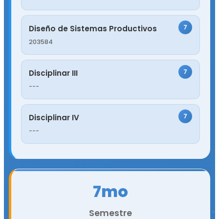
7
Diseño de Sistemas Productivos
203584
7
Disciplinar III
---
7
Disciplinar IV
---
7mo
Semestre