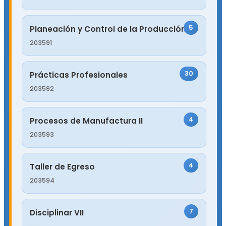
5
Planeación y Control de la Producción
203591
30
Prácticas Profesionales
203592
4
Procesos de Manufactura II
203593
4
Taller de Egreso
203594
7
Disciplinar VII