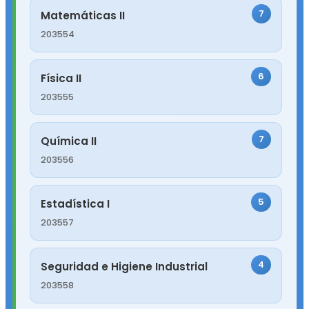
7
Matemáticas II
203554
6
Física II
203555
7
Química II
203556
5
Estadística I
203557
4
Seguridad e Higiene Industrial
203558