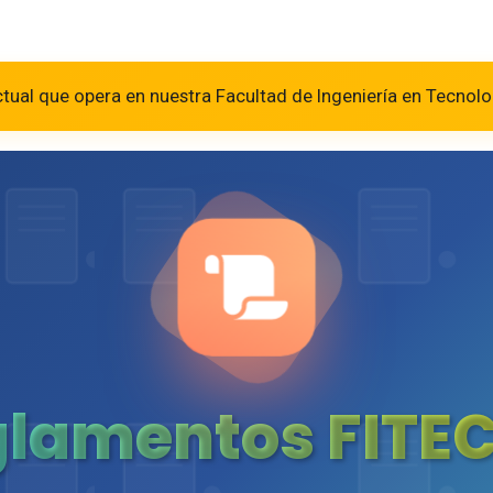
tual que opera en nuestra Facultad de Ingeniería en Tecnolo
glamentos FITE