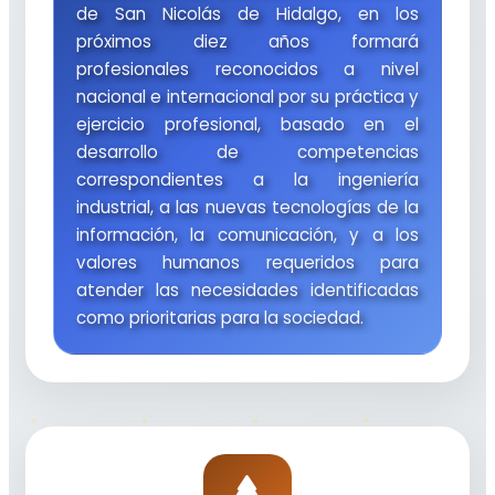
de San Nicolás de Hidalgo, en los
próximos diez años formará
profesionales reconocidos a nivel
nacional e internacional por su práctica y
ejercicio profesional, basado en el
desarrollo de competencias
correspondientes a la ingeniería
industrial, a las nuevas tecnologías de la
información, la comunicación, y a los
valores humanos requeridos para
atender las necesidades identificadas
como prioritarias para la sociedad.