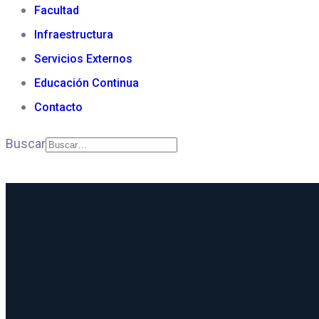
Facultad
FITECMA
Infraestructura
Servicios Externos
Excelencia en Tecnología de la Madera e Inge
Educación Continua
Contacto
CONOCE LA FACULTAD
Buscar