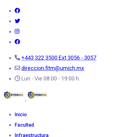
DE
INGENIERÍA
EN
TECNOLOGÍA
DE LA
MADERA
Bienvenidos
a
+443 322 3500 Ext 3056 - 3057
la
direccion.fitm@umich.mx
FITECMA
Lun - Vie 08:00 - 19:00 h.
Excelencia
en
Tecnología
de
Inicio
la
Madera
Facultad
e
Infraestructura