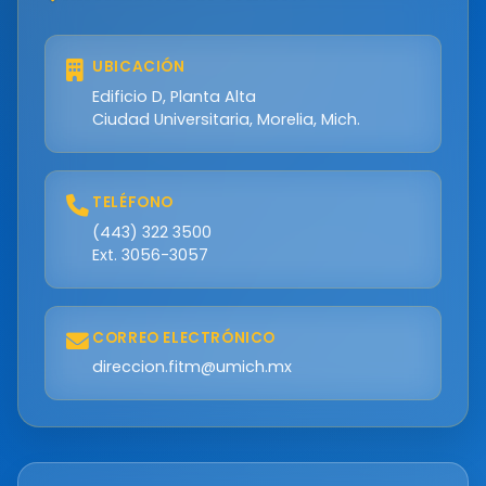
UBICACIÓN
Edificio D, Planta Alta
Ciudad Universitaria, Morelia, Mich.
TELÉFONO
(443) 322 3500
Ext. 3056-3057
CORREO ELECTRÓNICO
direccion.fitm@umich.mx