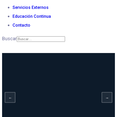
Ingeniería
Servicios Externos
Industrial
Educación Continua
CONOCE
Contacto
LA
FACULTAD
Buscar
←
→